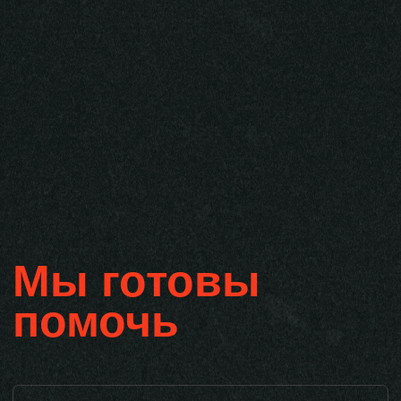
Растимдетей.рф
Горячая линия по вопросам урегулирования
конфликтов в школе, медиации
и примирению.
8 800 222-34-17
«Центр защиты прав и интересов детей»
Телефон доверия для детей, подростков
и их родителей
8 800 200-01-22
Телефон доверия
Телефон психологической помощи
МЧС России
8 495 989-50-50