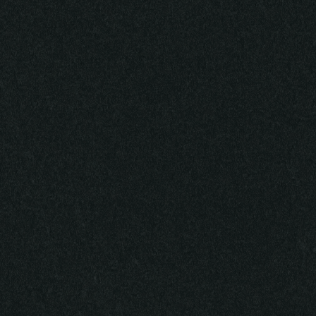
Мы готовы
помочь
Чат-бот «Трудно подросткам»
в VK и в Telegram
ВКонтакте
Telegram
Всероссийская горячая линия
психологической помощи для родителей
8 800 444-22-32