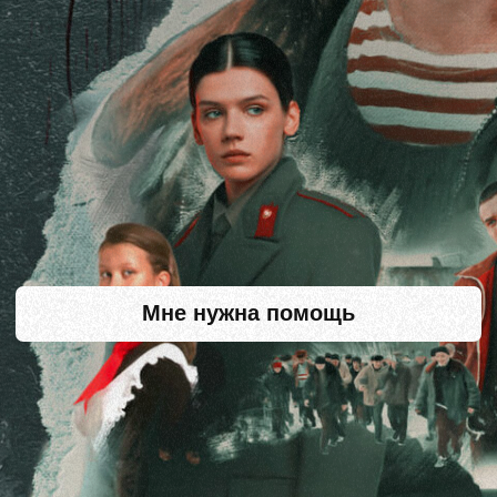
Мне нужна помощь
О проекте
Социально-просветительский проект
для родителей и подростков. Проект
создан, чтобы облегчить коммуникацию
в семьях в непростой период, помочь
найти выход из трудных сложившихся
ситуаций и предотвратить