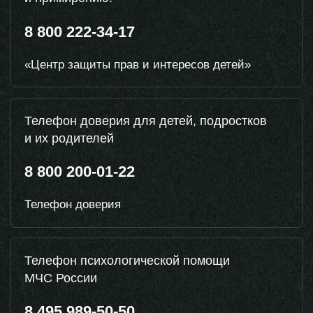
Perekrestok.info
АНО «Наука и образование»
(центр «НЕ#ЗАВИСИМОСТЬ»)
Подросткам
Родителям
Специалистам
Советы
психологов
Смотреть все советы