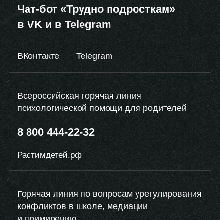
Портал МЧС России
Благотворительный фонд
«Солнечный Город»
Подросткам
Родителям
Специалистам
Психологические консультации для
подростков из семей участников СВО.
г.Москва
Оставить заявку
Помощь и поддержка для подростков
и их ближайшего окружения